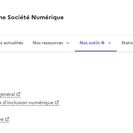
e Société Numérique
s actualités
Nos ressources
Nos outils ⚙️
Stati
général
ux d'inclusion numérique
ue